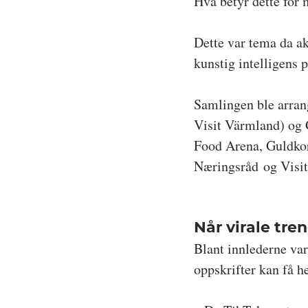
Hva betyr dette for 
Dette var tema da ak
kunstig intelligens
Samlingen ble arran
Visit Värmland) og
Food Arena, Guldkor
Næringsråd og Visit
Når virale tre
Blant innlederne var
oppskrifter kan få h