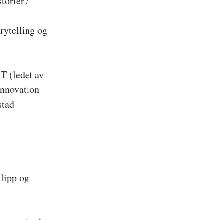
storier?
rytelling og 
T (ledet av 
nnovation 
tad 
lipp og 