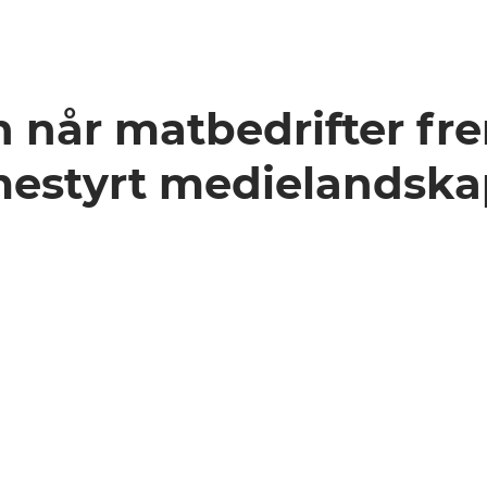
 når matbedrifter fre
mestyrt medielandska