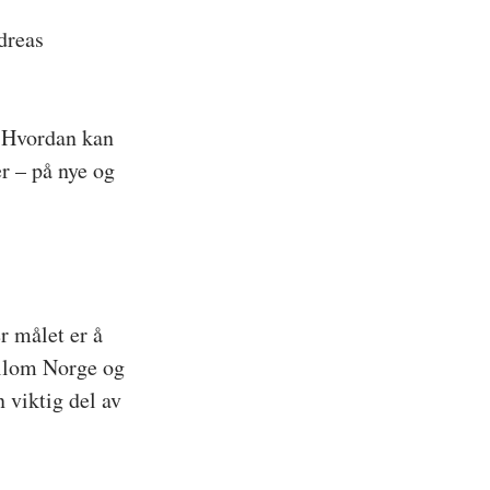
dreas 
: Hvordan kan 
r – på nye og 
r målet er å 
ellom Norge og 
viktig del av 