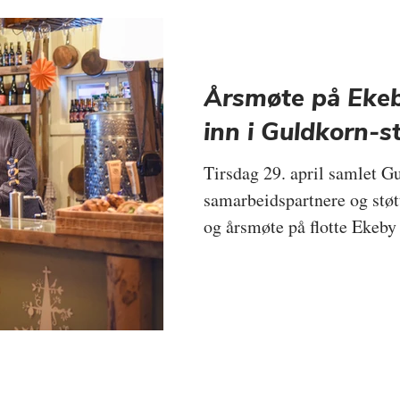
Årsmøte på Ekeb
inn i Guldkorn-s
Tirsdag 29. april samlet 
samarbeidspartnere og støt
og årsmøte på flotte Ekeby
samarbeid og videre utvik
– med inspirasjon, faglig på