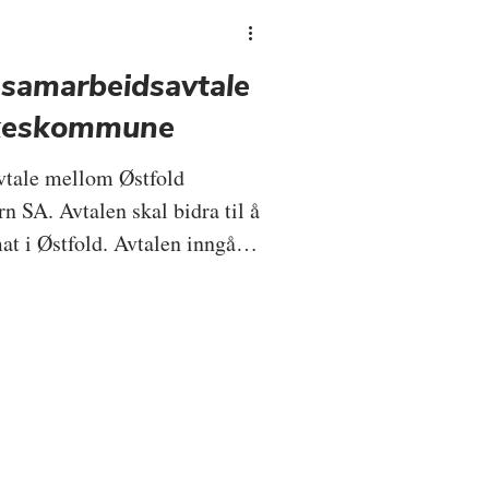
 samarbeidsavtale
lkeskommune
vtale mellom Østfold
 SA. Avtalen skal bidra til å
at i Østfold. Avtalen inngås
øtte til Guldkorn SA på kr