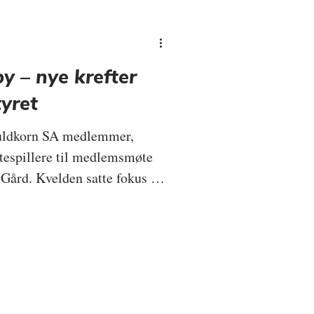
y – nye krefter
tyret
Guldkorn SA medlemmer,
tespillere til medlemsmøte
 Gård. Kvelden satte fokus på
ling av Østfold som matregion
fyll og valg av nytt styre.