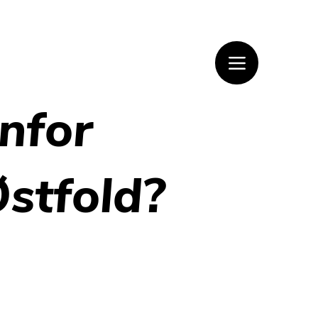
nfor
Østfold?