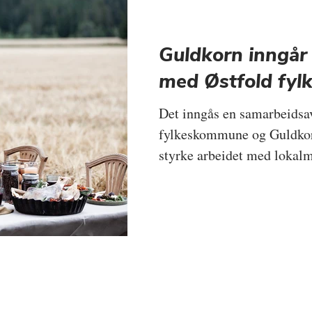
Guldkorn inngår
med Østfold fy
Det inngås en samarbeidsa
fylkeskommune og Guldkorn
styrke arbeidet med lokalm
for fire år, med en årlig st
500.000.