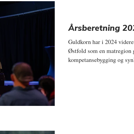
Årsberetning 20
Guldkorn har i 2024 videref
Østfold som en matregion 
kompetansebygging og synl